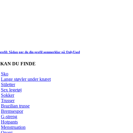
rofil: Sådan gør du din profil sommerklar på OnlyUsed
 KAN DU FINDE
Sko
Lange støvler under knæet
Stiletter
Sex legetøj
Sokker
Trusser
Brazilian trusse
Bremsespor
G-streng
Hotpants
Menstruation
Onani