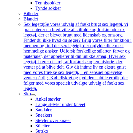
Tennissokker
Tynde sokker
Billeder
Blandet
Sex legetøj
Se vores udvalg af frækt brugt sex legetøj, vi
præsenterer en bred vifte af stilfulde og forførende sex
legetøj, der er blevet brugt med lidenskab og omsorg.
Finder du ikke hvad du søger? Brug vores filter funktion i
menuen og find det sex legetøj, der opfylde dine mest
hemmelige ønsker. Udforsk forskellige stilarter, farver og
materialer, der appellerer til din unikke smag. Hver sex
legetøj, bærer et strejf af forførelse og en historie, der
venter på at blive delt. Giv dit intime liv en ekstra gnist
med vores frække sex legetøj, – en sensuel oplevelse
venter på dig. Køb diskret og nyd den subtile erotik, der
følger med vores specielt udvalgte udvalg af frækt sex
legetøj.
Sko
Ankel støvler
Lange støvler under knæet
Sandaler
Sneakers
Støvler over knæet
Stiletter
Sutsko