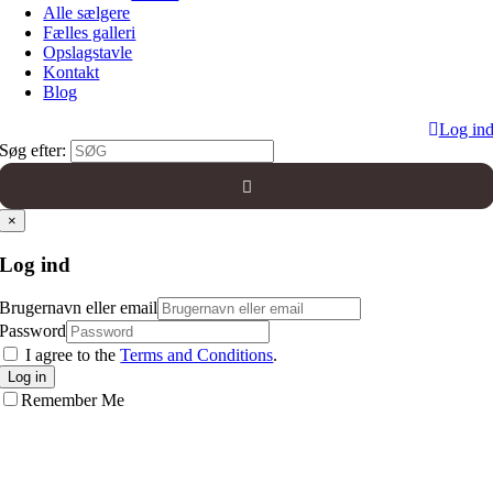
Alle sælgere
Fælles galleri
Opslagstavle
Kontakt
Blog
Log in
Søg efter:
×
Log ind
Brugernavn eller email
Password
I agree to the
Terms and Conditions
.
Log in
Remember Me