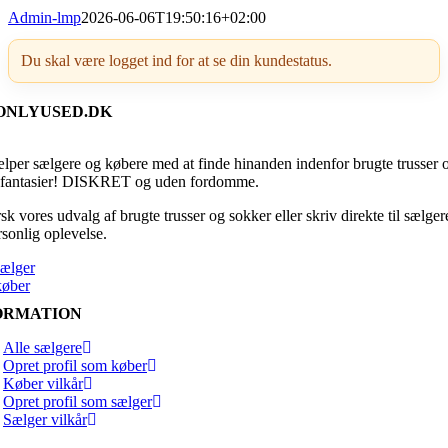
Admin-lmp
2026-06-06T19:50:16+02:00
Du skal være logget ind for at se din kundestatus.
ONLYUSED.DK
ælper sælgere og købere med at finde hinanden indenfor brugte trusser 
fantasier! DISKRET og uden fordomme.
k vores udvalg af brugte trusser og sokker eller skriv direkte til sælger
rsonlig oplevelse.
sælger
køber
ORMATION
Alle sælgere
Opret profil som køber
Køber vilkår
Opret profil som sælger
Sælger vilkår