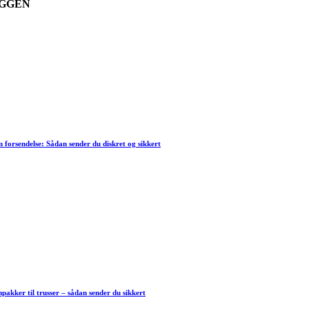
GGEN
forsendelse: Sådan sender du diskret og sikkert
akker til trusser – sådan sender du sikkert