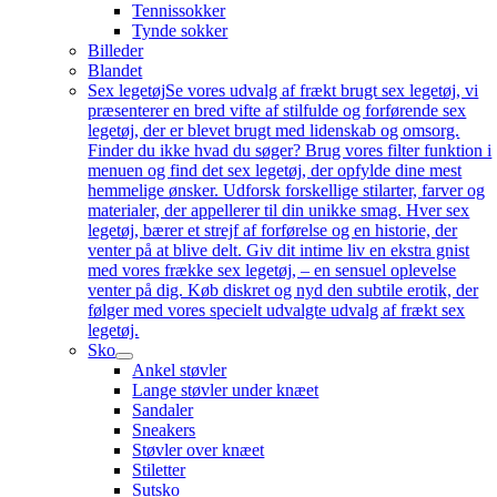
Tennissokker
Tynde sokker
Billeder
Blandet
Sex legetøj
Se vores udvalg af frækt brugt sex legetøj, vi
præsenterer en bred vifte af stilfulde og forførende sex
legetøj, der er blevet brugt med lidenskab og omsorg.
Finder du ikke hvad du søger? Brug vores filter funktion i
menuen og find det sex legetøj, der opfylde dine mest
hemmelige ønsker. Udforsk forskellige stilarter, farver og
materialer, der appellerer til din unikke smag. Hver sex
legetøj, bærer et strejf af forførelse og en historie, der
venter på at blive delt. Giv dit intime liv en ekstra gnist
med vores frække sex legetøj, – en sensuel oplevelse
venter på dig. Køb diskret og nyd den subtile erotik, der
følger med vores specielt udvalgte udvalg af frækt sex
legetøj.
Sko
Ankel støvler
Lange støvler under knæet
Sandaler
Sneakers
Støvler over knæet
Stiletter
Sutsko