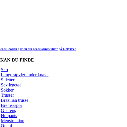
rofil: Sådan gør du din profil sommerklar på OnlyUsed
 KAN DU FINDE
Sko
Lange støvler under knæet
Stiletter
Sex legetøj
Sokker
Trusser
Brazilian trusse
Bremsespor
G-streng
Hotpants
Menstruation
Onani