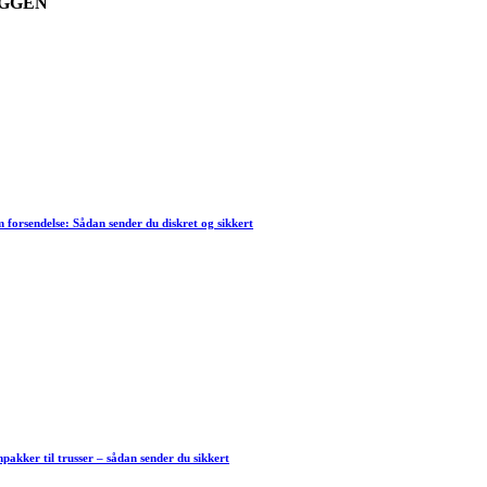
GGEN
forsendelse: Sådan sender du diskret og sikkert
akker til trusser – sådan sender du sikkert