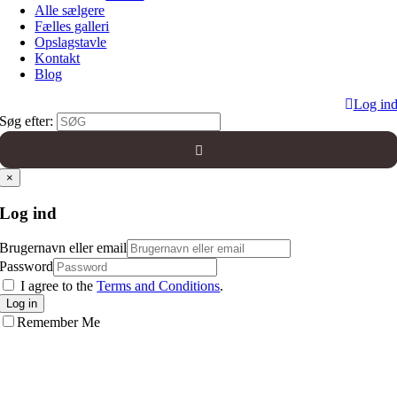
Alle sælgere
Fælles galleri
Opslagstavle
Kontakt
Blog
Log in
Søg efter:
×
Log ind
Brugernavn eller email
Password
I agree to the
Terms and Conditions
.
Log in
Remember Me