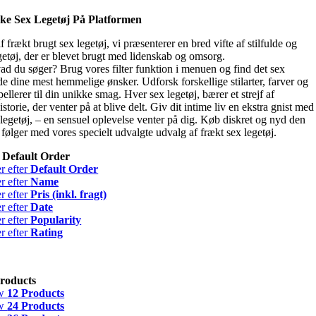
ke Sex Legetøj På Platformen
 frækt brugt sex legetøj, vi præsenterer en bred vifte af stilfulde og
getøj, der er blevet brugt med lidenskab og omsorg.
ad du søger? Brug vores filter funktion i menuen og find det sex
lde dine mest hemmelige ønsker. Udforsk forskellige stilarter, farver og
pellerer til din unikke smag. Hver sex legetøj, bærer et strejf af
istorie, der venter på at blive delt. Giv dit intime liv en ekstra gnist med
legetøj, – en sensuel oplevelse venter på dig. Køb diskret og nyd den
r følger med vores specielt udvalgte udvalg af frækt sex legetøj.
r
Default Order
er efter
Default Order
er efter
Name
er efter
Pris (inkl. fragt)
er efter
Date
er efter
Popularity
er efter
Rating
roducts
w
12 Products
w
24 Products