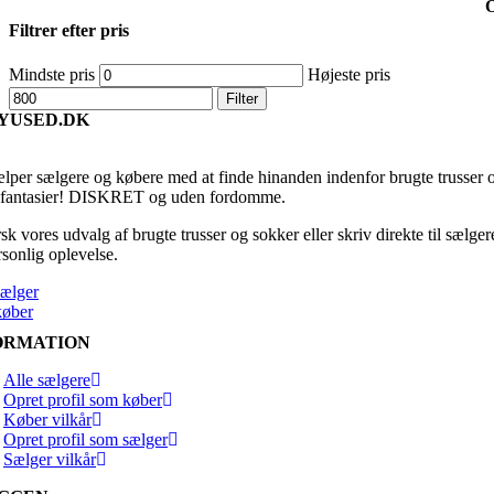
Filtrer efter pris
Mindste pris
Højeste pris
Filter
YUSED.DK
ælper sælgere og købere med at finde hinanden indenfor brugte trusser 
fantasier! DISKRET og uden fordomme.
k vores udvalg af brugte trusser og sokker eller skriv direkte til sælger
rsonlig oplevelse.
sælger
køber
ORMATION
Alle sælgere
Opret profil som køber
Køber vilkår
Opret profil som sælger
Sælger vilkår