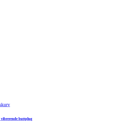
skurv
 vibrerende buttplug