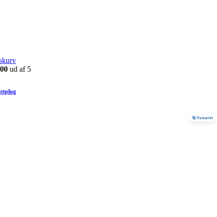
skurv
.00
ud af 5
uttplug
🚀 Nystartet