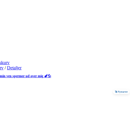
skurv
urv
/
Detaljer
 min ven spermer ud over mig 🍆💦
🚀 Nystartet