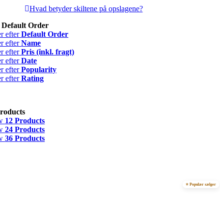
Hvad betyder skiltene på opslagene?
r
Default Order
er efter
Default Order
er efter
Name
er efter
Pris (inkl. fragt)
er efter
Date
er efter
Popularity
er efter
Rating
roducts
w
12 Products
w
24 Products
w
36 Products
⭐ Populær sælger