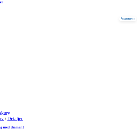
er
🚀 Nystartet
skurv
urv
/
Detaljer
ug med diamant