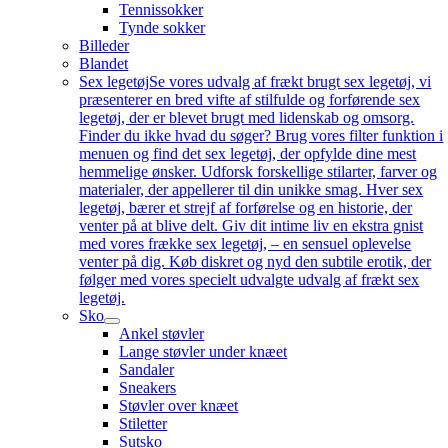
Tennissokker
Tynde sokker
Billeder
Blandet
Sex legetøj
Se vores udvalg af frækt brugt sex legetøj, vi
præsenterer en bred vifte af stilfulde og forførende sex
legetøj, der er blevet brugt med lidenskab og omsorg.
Finder du ikke hvad du søger? Brug vores filter funktion i
menuen og find det sex legetøj, der opfylde dine mest
hemmelige ønsker. Udforsk forskellige stilarter, farver og
materialer, der appellerer til din unikke smag. Hver sex
legetøj, bærer et strejf af forførelse og en historie, der
venter på at blive delt. Giv dit intime liv en ekstra gnist
med vores frække sex legetøj, – en sensuel oplevelse
venter på dig. Køb diskret og nyd den subtile erotik, der
følger med vores specielt udvalgte udvalg af frækt sex
legetøj.
Sko
Ankel støvler
Lange støvler under knæet
Sandaler
Sneakers
Støvler over knæet
Stiletter
Sutsko