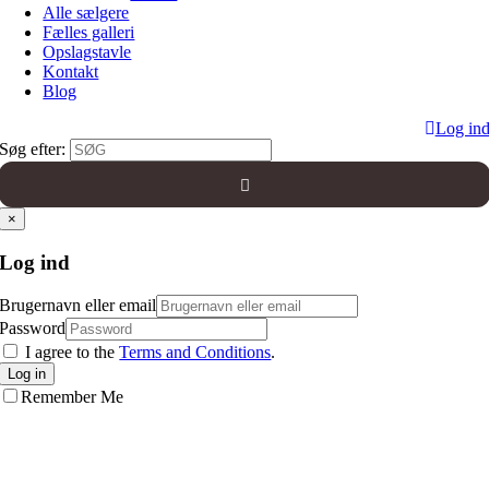
Alle sælgere
Fælles galleri
Opslagstavle
Kontakt
Blog
Log in
Søg efter:
×
Log ind
Brugernavn eller email
Password
I agree to the
Terms and Conditions
.
Log in
Remember Me