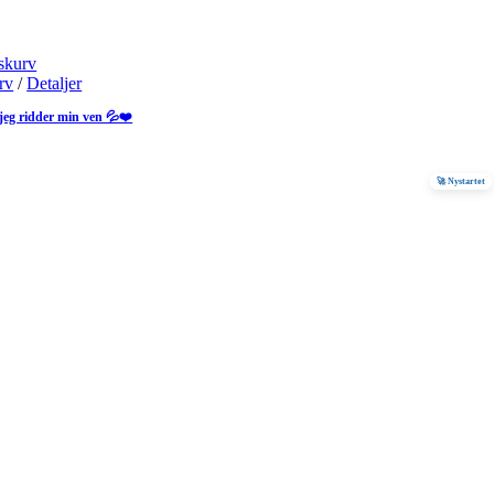
skurv
urv
/
Detaljer
jeg ridder min ven 💦❤️
🚀 Nystartet