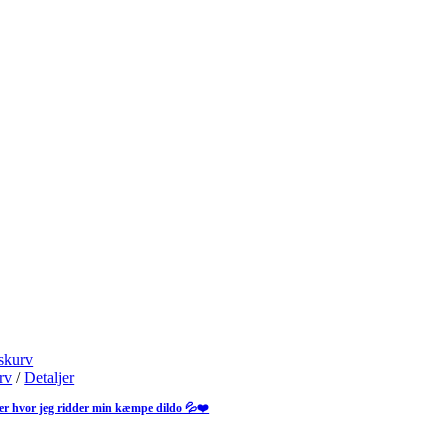
skurv
urv
/
Detaljer
er hvor jeg ridder min kæmpe dildo 💦❤️