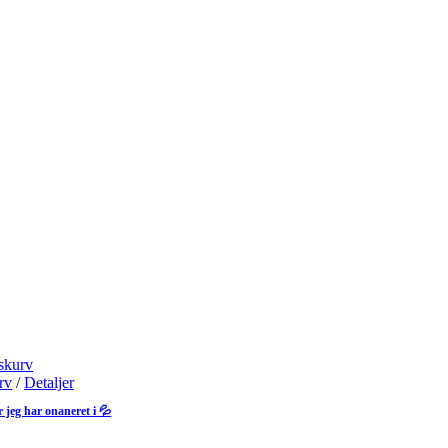
skurv
urv
/
Detaljer
 jeg har onaneret i 💦