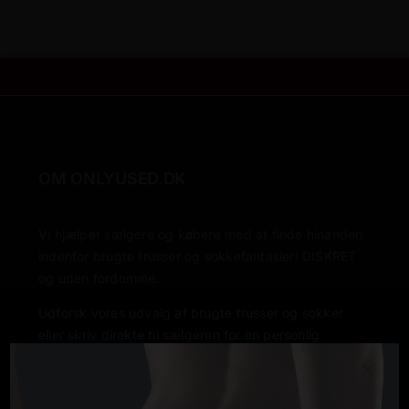
Blog
OM ONLYUSED.DK
Vi hjælper sælgere og købere med at finde hinanden
indenfor brugte trusser og sokkefantasier! DISKRET
og uden fordomme.
Udforsk vores udvalg af brugte trusser og sokker
eller skriv direkte til sælgeren for en personlig
oplevelse.
Bliv sælger