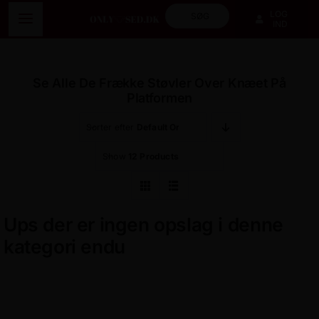
Skip
Søg
LOG
to
Toggle
IND
efter:
content
Navigation
Alle salgsopslag
Se Alle De Frække Støvler Over Knæet På
Platformen
Kategorier
Sorter efter
Default Order
Alle sælgere
Show
12 Products
Fælles galleri
Ups der er ingen opslag i denne
kategori endu
Opslagstavle
Kontakt