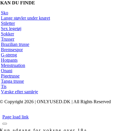
 KAN DU FINDE
Sko
Lange støvler under knæet
Stiletter
Sex legetøj
Sokker
Trusser
Brazilian trusse
Bremsespor
G-streng
Hotpants
Menstruation
Onani
Pigetrusse
Tanga trusse
Tis
Væske efter samleje
© Copyright 2026 | ONLYUSED.DK
| All Rights Reserved
Page load link
Kun adgang for voksne over 18+