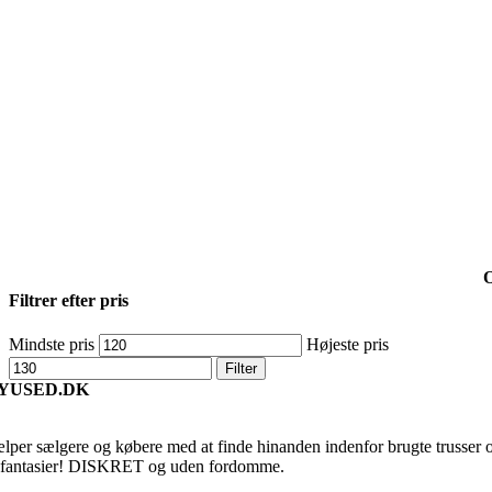
Filtrer efter pris
Mindste pris
Højeste pris
Filter
YUSED.DK
ælper sælgere og købere med at finde hinanden indenfor brugte trusser 
fantasier! DISKRET og uden fordomme.