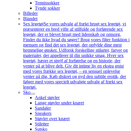
Tennissokker
Tynde sokker
Billeder
Blandet
Sex legetøj
Se vores udvalg af frækt brugt sex legetøj, vi
præsenterer en bred vifte af stilfulde og forførende sex
legetøj, der er blevet brugt med lidenskab og omsorg.
Finder du ikke hvad du søger? Brug vores filter funktion i
menuen og find det sex legetøj, der opfylde dine mest
hemmelige ønsker. Udforsk forskellige stilarter, farver og
materialer, der appellerer til din unikke smag. Hver sex
legetøj, bærer et strejf af forførelse og en historie, der
venter på at blive delt. Giv dit intime liv en ekstra gnist
med vores frække sex legetøj, – en sensuel oplevelse
venter på dig. Køb diskret og nyd den subtile erotik, der
følger med vores specielt udvalgte udvalg af frækt sex
legetøj.
Sko
Ankel støvler
Lange støvler under knæet
Sandaler
Sneakers
Støvler over knæet
Stiletter
Sutsko