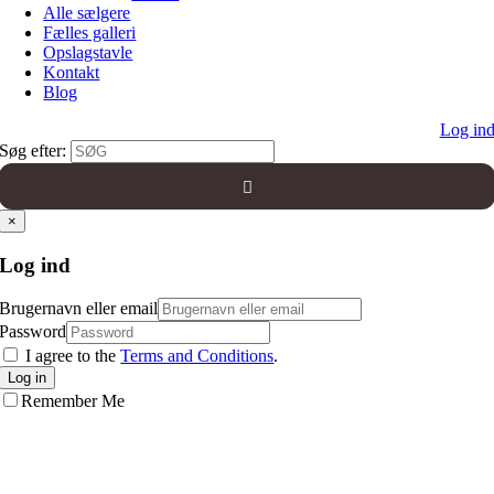
Alle sælgere
Fælles galleri
Opslagstavle
Kontakt
Blog
Log in
Søg efter:
×
Log ind
Brugernavn eller email
Password
I agree to the
Terms and Conditions
.
Log in
Remember Me