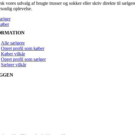
k vores udvalg af brugte trusser og sokker eller skriv direkte til sælger
rsonlig oplevelse.
sælger
køber
ORMATION
Alle sælgere
Opret profil som køber
Køber vilkår
Opret profil som sælger
Sælger vilkår
GGEN