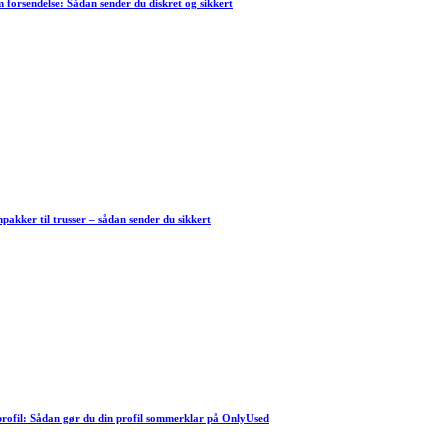
forsendelse: Sådan sender du diskret og sikkert
akker til trusser – sådan sender du sikkert
rofil: Sådan gør du din profil sommerklar på OnlyUsed