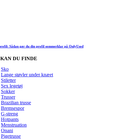
rofil: Sådan gør du din profil sommerklar på OnlyUsed
 KAN DU FINDE
Sko
Lange støvler under knæet
Stiletter
Sex legetøj
Sokker
Trusser
Brazilian trusse
Bremsespor
G-streng
Hotpants
Menstruation
Onani
Pigetrusse