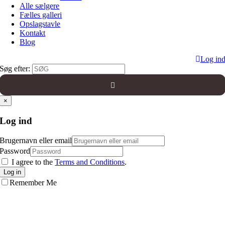
Alle sælgere
Fælles galleri
Opslagstavle
Kontakt
Blog
Log in
Søg efter:
×
Log ind
Brugernavn eller email
Password
I agree to the
Terms and Conditions
.
Log in
Remember Me