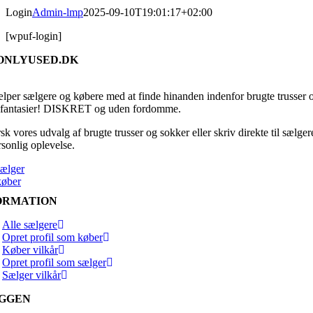
Login
Admin-lmp
2025-09-10T19:01:17+02:00
[wpuf-login]
ONLYUSED.DK
ælper sælgere og købere med at finde hinanden indenfor brugte trusser 
fantasier! DISKRET og uden fordomme.
k vores udvalg af brugte trusser og sokker eller skriv direkte til sælger
rsonlig oplevelse.
sælger
køber
ORMATION
Alle sælgere
Opret profil som køber
Køber vilkår
Opret profil som sælger
Sælger vilkår
GGEN