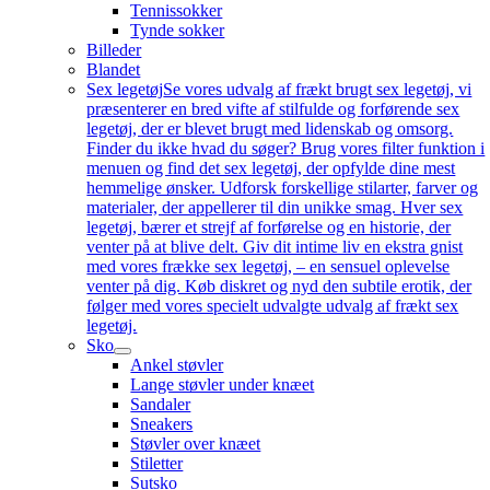
Tennissokker
Tynde sokker
Billeder
Blandet
Sex legetøj
Se vores udvalg af frækt brugt sex legetøj, vi
præsenterer en bred vifte af stilfulde og forførende sex
legetøj, der er blevet brugt med lidenskab og omsorg.
Finder du ikke hvad du søger? Brug vores filter funktion i
menuen og find det sex legetøj, der opfylde dine mest
hemmelige ønsker. Udforsk forskellige stilarter, farver og
materialer, der appellerer til din unikke smag. Hver sex
legetøj, bærer et strejf af forførelse og en historie, der
venter på at blive delt. Giv dit intime liv en ekstra gnist
med vores frække sex legetøj, – en sensuel oplevelse
venter på dig. Køb diskret og nyd den subtile erotik, der
følger med vores specielt udvalgte udvalg af frækt sex
legetøj.
Sko
Ankel støvler
Lange støvler under knæet
Sandaler
Sneakers
Støvler over knæet
Stiletter
Sutsko