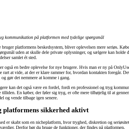
ryg kommunikation på platformen med tydelige spørgsmål
e bruger platformens beskedsystem, bliver oplevelsen mere seriøs. Køb
spørgsmål uden at skulle dele private oplysninger, og sælgere kan holde 
elser samlet ét sted.
er også en bedre oplevelse for nye brugere. Hvis man er ny på OnlyUs
e rart at vide, at der er klare rammer for, hvordan kontakten foregår. De
d og gør det nemmere at komme i gang.
gere kan det også være en fordel, fordi en professionel og tryg kommu
 tilliden. En køber, der føler sig tryg, er ofte mere tilbøjelig til at genn
el og vende tilbage igen senere.
 platformens sikkerhed aktivt
d er skabt som en nicheplatform, hvor tryghed, diskretion og seriøsitet
 værdier. Derfor bør du bruge de funktioner, der findes på platformen.