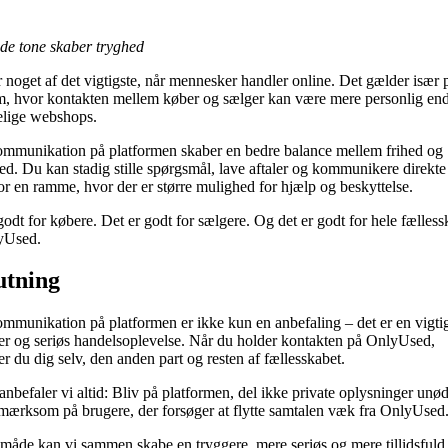
de tone skaber tryghed
er noget af det vigtigste, når mennesker handler online. Det gælder især 
m, hvor kontakten mellem køber og sælger kan være mere personlig en
elige webshops.
mmunikation på platformen skaber en bedre balance mellem frihed og
ed. Du kan stadig stille spørgsmål, lave aftaler og kommunikere direkt
or en ramme, hvor der er større mulighed for hjælp og beskyttelse.
godt for købere. Det er godt for sælgere. Og det er godt for hele fælless
yUsed.
utning
mmunikation på platformen er ikke kun en anbefaling – det er en vigtig
er og seriøs handelsoplevelse. Når du holder kontakten på OnlyUsed,
er du dig selv, den anden part og resten af fællesskabet.
anbefaler vi altid: Bliv på platformen, del ikke private oplysninger unød
ærksom på brugere, der forsøger at flytte samtalen væk fra OnlyUsed
måde kan vi sammen skabe en tryggere, mere seriøs og mere tillidsfuld