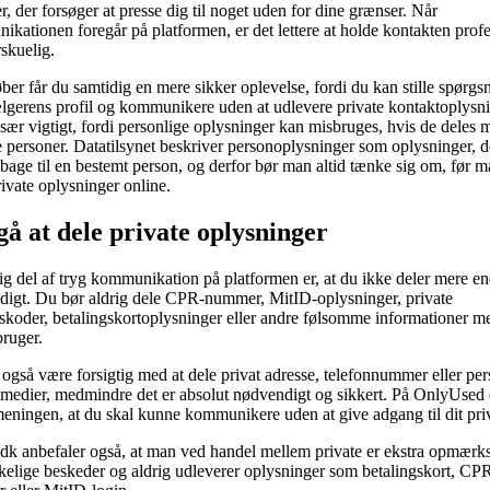
r, der forsøger at presse dig til noget uden for dine grænser. Når
kationen foregår på platformen, er det lettere at holde kontakten profe
skuelig.
er får du samtidig en mere sikker oplevelse, fordi du kan stille spørgs
lgerens profil og kommunikere uden at udlevere private kontaktoplysni
især vigtigt, fordi personlige oplysninger kan misbruges, hvis de deles 
e personer. Datatilsynet beskriver personoplysninger som oplysninger, d
ilbage til en bestemt person, og derfor bør man altid tænke sig om, før 
rivate oplysninger online.
å at dele private oplysninger
ig del af tryg kommunikation på platformen er, at du ikke deler mere e
igt. Du bør aldrig dele CPR-nummer, MitID-oplysninger, private
koder, betalingskortoplysninger eller andre følsomme informationer m
ruger.
også være forsigtig med at dele privat adresse, telefonnummer eller per
 medier, medmindre det er absolut nødvendigt og sikkert. På OnlyUsed 
eningen, at du skal kunne kommunikere uden at give adgang til dit priv
dk anbefaler også, at man ved handel mellem private er ekstra opmær
elige beskeder og aldrig udleverer oplysninger som betalingskort, CP