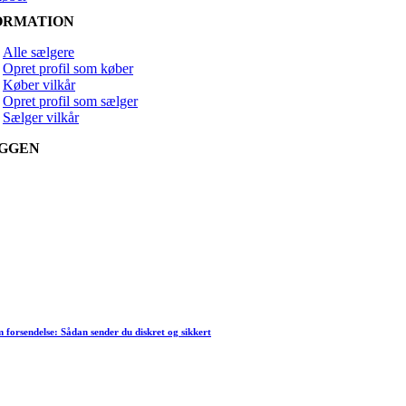
ORMATION
Alle sælgere
Opret profil som køber
Køber vilkår
Opret profil som sælger
Sælger vilkår
GGEN
forsendelse: Sådan sender du diskret og sikkert