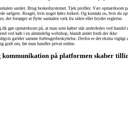
amtalen samlet. Brug beskedsystemet. Tjek profiler. Vær opmærksom p
ede sælgere. Reagér, hvis noget føles forkert. Og kontakt os, hvis du op
er, der forsøger at flytte samtalen væk fra siden eller bryder reglerne.
g.dk gør opmærksom på, at man som køber står anderledes ved handel
 end ved køb i en almindelig webshop, blandt andet fordi der ikke
igvis gælder samme forbrugerbeskyttelse. Derfor er det ekstra vigtigt a
ig godt om, før man handler privat online.
 kommunikation på platformen skaber tilli