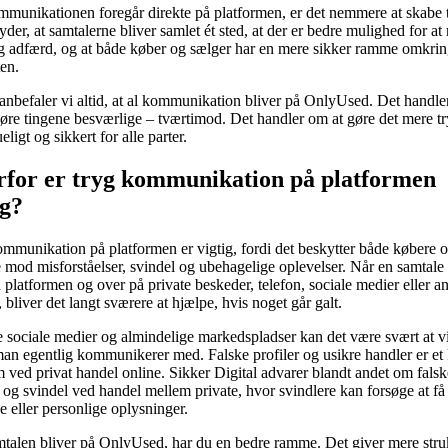
munikationen foregår direkte på platformen, er det nemmere at skabe ti
yder, at samtalerne bliver samlet ét sted, at der er bedre mulighed for at
g adfærd, og at både køber og sælger har en mere sikker ramme omkri
en.
anbefaler vi altid, at al kommunikation bliver på OnlyUsed. Det handle
øre tingene besværlige – tværtimod. Det handler om at gøre det mere tr
ligt og sikkert for alle parter.
for er tryg kommunikation på platformen
ig?
mmunikation på platformen er vigtig, fordi det beskytter både købere 
 mod misforståelser, svindel og ubehagelige oplevelser. Når en samtale 
 platformen og over på private beskeder, telefon, sociale medier eller a
, bliver det langt sværere at hjælpe, hvis noget går galt.
 sociale medier og almindelige markedspladser kan det være svært at v
n egentlig kommunikerer med. Falske profiler og usikre handler er et
 ved privat handel online. Sikker Digital advarer blandt andet om falsk
r og svindel ved handel mellem private, hvor svindlere kan forsøge at f
ge eller personlige oplysninger.
talen bliver på OnlyUsed, har du en bedre ramme. Det giver mere struk