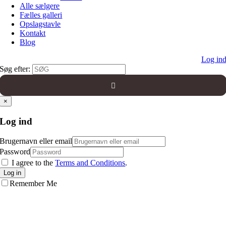
Alle sælgere
Fælles galleri
Opslagstavle
Kontakt
Blog
Log in
Søg efter:
×
Log ind
Brugernavn eller email
Password
I agree to the
Terms and Conditions
.
Log in
Remember Me