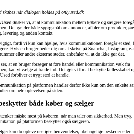
 skabes når dialogen holdes på onlyused.dk
Used ønsker vi, at al kommunikation mellem købere og sælgere foregå
men. Det gælder både spørgsmål om annoncer, aftaler om produkter, øns
g, levering og anden kontakt.
vigtigt, fordi vi kun kan hjælpe, hvis kommunikationen foregår et sted, 
gere. Hvis en bruger beder dig om at skrive på Snapchat, Instagram, e-
nummer eller andre eksterne steder, anbefaler vi, at du ikke gør det.
 ser, at en bruger forsøger at føre handel eller kommunikation væk fra
men, kan vi vælge at træde ind. Det gør vi for at beskytte fællesskabet o
Used forbliver et trygt sted at handle.
mmunikation på platformen handler derfor ikke kun om den enkelte sa
dler om hele oplevelsen på siden.
beskytter både køber og sælger
tænker måske mest på køberen, når man taler om sikkerhed. Men tryg
kation på platformen beskytter også sælgeren.
ger kan du opleve useriøse henvendelser, ubehagelige beskeder eller