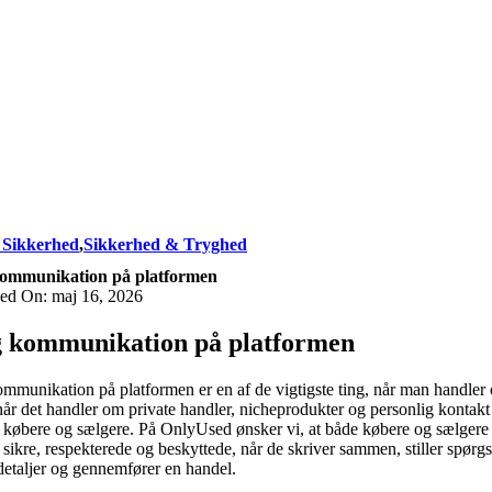
 Sikkerhed
,
Sikkerhed & Tryghed
ommunikation på platformen
hed On: maj 16, 2026
 kommunikation på platformen
mmunikation på platformen er en af de vigtigste ting, når man handler 
når det handler om private handler, nicheprodukter og personlig kontakt
købere og sælgere. På OnlyUsed ønsker vi, at både købere og sælgere 
g sikre, respekterede og beskyttede, når de skriver sammen, stiller spørg
 detaljer og gennemfører en handel.