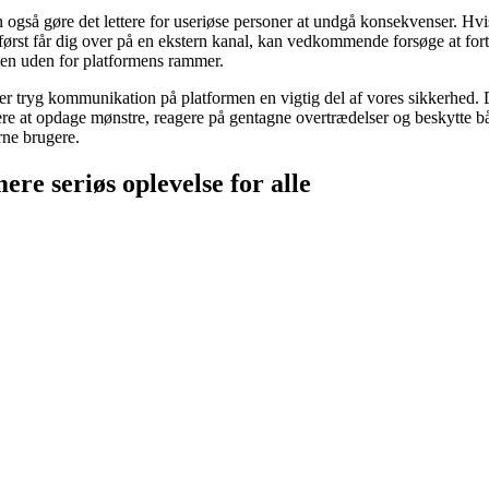
 også gøre det lettere for useriøse personer at undgå konsekvenser. Hvi
først får dig over på en ekstern kanal, kan vedkommende forsøge at for
en uden for platformens rammer.
er tryg kommunikation på platformen en vigtig del af vores sikkerhed. 
tere at opdage mønstre, reagere på gentagne overtrædelser og beskytte 
rne brugere.
ere seriøs oplevelse for alle