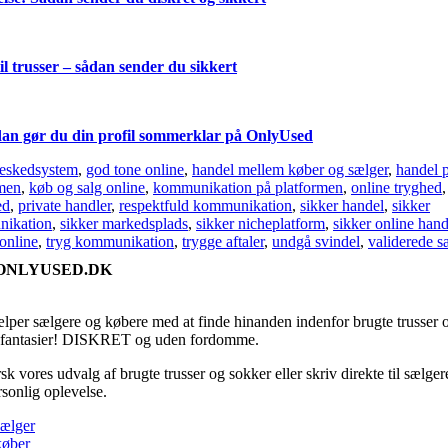
 trusser – sådan sender du sikkert
dan gør du din profil sommerklar på OnlyUsed
eskedsystem
,
god tone online
,
handel mellem køber og sælger
,
handel 
rmen
,
køb og salg online
,
kommunikation på platformen
,
online tryghed
,
ed
,
private handler
,
respektfuld kommunikation
,
sikker handel
,
sikker
ikation
,
sikker markedsplads
,
sikker nicheplatform
,
sikker online hand
online
,
tryg kommunikation
,
trygge aftaler
,
undgå svindel
,
validerede s
ONLYUSED.DK
ælper sælgere og købere med at finde hinanden indenfor brugte trusser 
fantasier! DISKRET og uden fordomme.
k vores udvalg af brugte trusser og sokker eller skriv direkte til sælger
rsonlig oplevelse.
sælger
køber