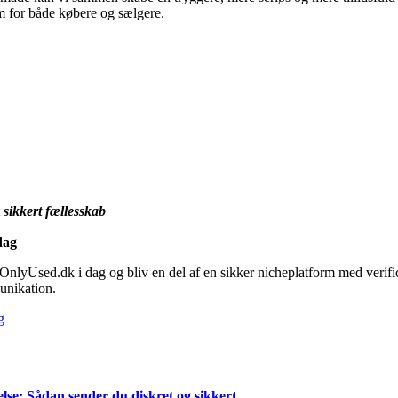
m for både købere og sælgere.
t
sikkert fællesskab
dag
OnlyUsed.dk i dag og bliv en del af en sikker nicheplatform med verific
unikation.
g
se: Sådan sender du diskret og sikkert