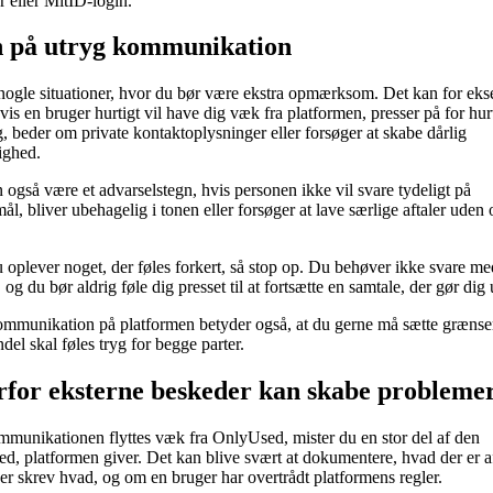
eller MitID-login.
 på utryg kommunikation
nogle situationer, hvor du bør være ekstra opmærksom. Det kan for ek
vis en bruger hurtigt vil have dig væk fra platformen, presser på for hur
g, beder om private kontaktoplysninger eller forsøger at skabe dårlig
ighed.
 også være et advarselstegn, hvis personen ikke vil svare tydeligt på
ål, bliver ubehagelig i tonen eller forsøger at lave særlige aftaler uden
 oplever noget, der føles forkert, så stop op. Du behøver ikke svare me
og du bør aldrig føle dig presset til at fortsætte en samtale, der gør dig 
mmunikation på platformen betyder også, at du gerne må sætte grænse
del skal føles tryg for begge parter.
for eksterne beskeder kan skabe probleme
munikationen flyttes væk fra OnlyUsed, mister du en stor del af den
ed, platformen giver. Det kan blive svært at dokumentere, hvad der er af
r skrev hvad, og om en bruger har overtrådt platformens regler.