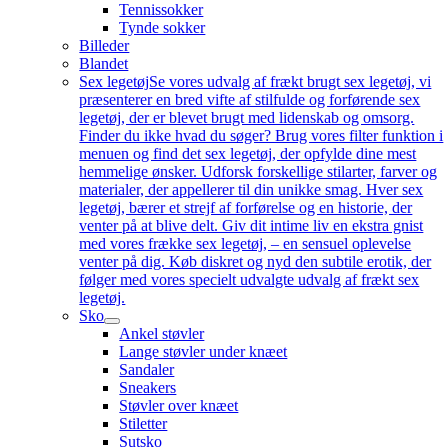
Tennissokker
Tynde sokker
Billeder
Blandet
Sex legetøj
Se vores udvalg af frækt brugt sex legetøj, vi
præsenterer en bred vifte af stilfulde og forførende sex
legetøj, der er blevet brugt med lidenskab og omsorg.
Finder du ikke hvad du søger? Brug vores filter funktion i
menuen og find det sex legetøj, der opfylde dine mest
hemmelige ønsker. Udforsk forskellige stilarter, farver og
materialer, der appellerer til din unikke smag. Hver sex
legetøj, bærer et strejf af forførelse og en historie, der
venter på at blive delt. Giv dit intime liv en ekstra gnist
med vores frække sex legetøj, – en sensuel oplevelse
venter på dig. Køb diskret og nyd den subtile erotik, der
følger med vores specielt udvalgte udvalg af frækt sex
legetøj.
Sko
Ankel støvler
Lange støvler under knæet
Sandaler
Sneakers
Støvler over knæet
Stiletter
Sutsko