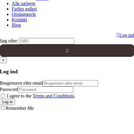
Alle sælgere
Fælles galleri
Opslagstavle
Kontakt
Blog
Log in
Søg efter:
×
Log ind
Brugernavn eller email
Password
I agree to the
Terms and Conditions
.
Log in
Remember Me