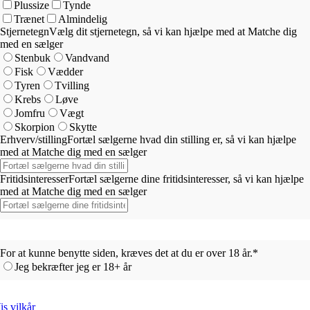
Plussize
Tynde
Trænet
Almindelig
Stjernetegn
Vælg dit stjernetegn, så vi kan hjælpe med at Matche dig
med en sælger
Stenbuk
Vandvand
Fisk
Vædder
Tyren
Tvilling
Krebs
Løve
Jomfru
Vægt
Skorpion
Skytte
Erhverv/stilling
Fortæl sælgerne hvad din stilling er, så vi kan hjælpe
med at Matche dig med en sælger
Fritidsinteresser
Fortæl sælgerne dine fritidsinteresser, så vi kan hjælpe
med at Matche dig med en sælger
For at kunne benytte siden, kræves det at du er over 18 år.
*
Jeg bekræfter jeg er 18+ år
is vilkår