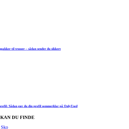
akker til trusser – sådan sender du sikkert
rofil: Sådan gør du din profil sommerklar på OnlyUsed
 KAN DU FINDE
Sko