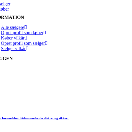
sælger
køber
ORMATION
Alle sælgere
Opret profil som køber
Køber vilkår
Opret profil som sælger
Sælger vilkår
GGEN
forsendelse: Sådan sender du diskret og sikkert