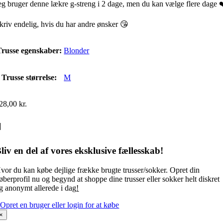
eg bruger denne lækre g-streng i 2 dage, men du kan vælge flere dage 
kriv endelig, hvis du har andre ønsker 😘
Trusse egenskaber:
Blonder
Trusse størrelse:
M
28,00
kr.
liv en del af vores eksklusive fællesskab!
vor du kan købe dejlige frække brugte trusser/sokker. Opret din
øberprofil nu og begynd at shoppe dine trusser eller sokker helt diskret
g anonymt allerede i dag
!
Opret en bruger eller login for at købe
×