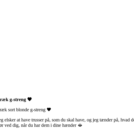
SOLGT!
ræk g-streng 🖤
ræk sort blonde g-streng 🖤
eg elsker at have trusser på, som du skal have, og jeg tænder på, hvad d
ør ved dig, når du har dem i dine hænder 🫦