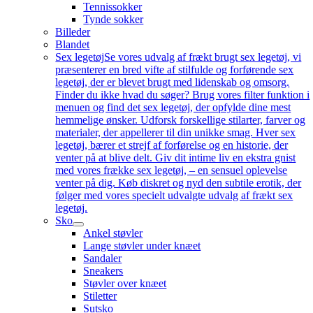
Tennissokker
Tynde sokker
Billeder
Blandet
Sex legetøj
Se vores udvalg af frækt brugt sex legetøj, vi
præsenterer en bred vifte af stilfulde og forførende sex
legetøj, der er blevet brugt med lidenskab og omsorg.
Finder du ikke hvad du søger? Brug vores filter funktion i
menuen og find det sex legetøj, der opfylde dine mest
hemmelige ønsker. Udforsk forskellige stilarter, farver og
materialer, der appellerer til din unikke smag. Hver sex
legetøj, bærer et strejf af forførelse og en historie, der
venter på at blive delt. Giv dit intime liv en ekstra gnist
med vores frække sex legetøj, – en sensuel oplevelse
venter på dig. Køb diskret og nyd den subtile erotik, der
følger med vores specielt udvalgte udvalg af frækt sex
legetøj.
Sko
Ankel støvler
Lange støvler under knæet
Sandaler
Sneakers
Støvler over knæet
Stiletter
Sutsko