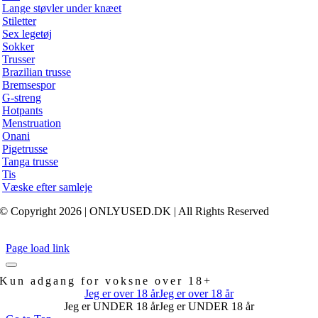
Lange støvler under knæet
Stiletter
Sex legetøj
Sokker
Trusser
Brazilian trusse
Bremsespor
G-streng
Hotpants
Menstruation
Onani
Pigetrusse
Tanga trusse
Tis
Væske efter samleje
© Copyright 2026 | ONLYUSED.DK
| All Rights Reserved
Page load link
Kun adgang for voksne over 18+
Jeg er over 18 år
Jeg er over 18 år
Jeg er UNDER 18 år
Jeg er UNDER 18 år