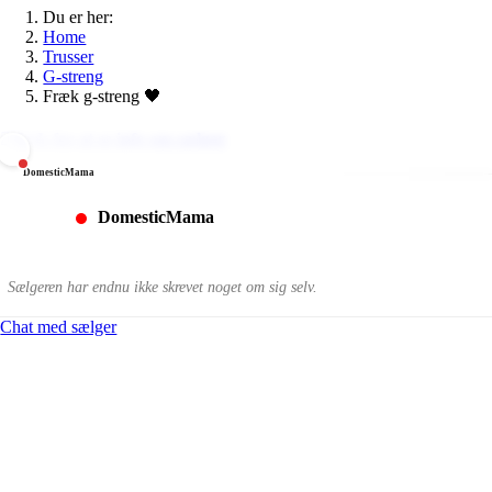
Du er her:
Home
Trusser
G-streng
Fræk g-streng 🖤
Tryk for at se info om sælger
DomesticMama
DomesticMama
Sælgeren har endnu ikke skrevet noget om sig selv.
Chat med sælger