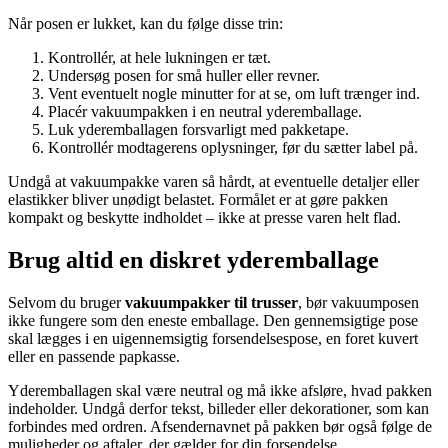
Når posen er lukket, kan du følge disse trin:
Kontrollér, at hele lukningen er tæt.
Undersøg posen for små huller eller revner.
Vent eventuelt nogle minutter for at se, om luft trænger ind.
Placér vakuumpakken i en neutral yderemballage.
Luk yderemballagen forsvarligt med pakketape.
Kontrollér modtagerens oplysninger, før du sætter label på.
Undgå at vakuumpakke varen så hårdt, at eventuelle detaljer eller
elastikker bliver unødigt belastet. Formålet er at gøre pakken
kompakt og beskytte indholdet – ikke at presse varen helt flad.
Brug altid en diskret yderemballage
Selvom du bruger
vakuumpakker til trusser
, bør vakuumposen
ikke fungere som den eneste emballage. Den gennemsigtige pose
skal lægges i en uigennemsigtig forsendelsespose, en foret kuvert
eller en passende papkasse.
Yderemballagen skal være neutral og må ikke afsløre, hvad pakken
indeholder. Undgå derfor tekst, billeder eller dekorationer, som kan
forbindes med ordren. Afsendernavnet på pakken bør også følge de
muligheder og aftaler, der gælder for din forsendelse.