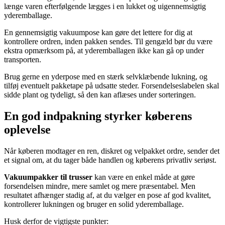
længe varen efterfølgende lægges i en lukket og uigennemsigtig
yderemballage.
En gennemsigtig vakuumpose kan gøre det lettere for dig at
kontrollere ordren, inden pakken sendes. Til gengæld bør du være
ekstra opmærksom på, at yderemballagen ikke kan gå op under
transporten.
Brug gerne en yderpose med en stærk selvklæbende lukning, og
tilføj eventuelt pakketape på udsatte steder. Forsendelseslabelen skal
sidde plant og tydeligt, så den kan aflæses under sorteringen.
En god indpakning styrker køberens
oplevelse
Når køberen modtager en ren, diskret og velpakket ordre, sender det
et signal om, at du tager både handlen og køberens privatliv seriøst.
Vakuumpakker til trusser
kan være en enkel måde at gøre
forsendelsen mindre, mere samlet og mere præsentabel. Men
resultatet afhænger stadig af, at du vælger en pose af god kvalitet,
kontrollerer lukningen og bruger en solid yderemballage.
Husk derfor de vigtigste punkter: