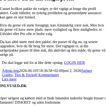
Uanset hvilken pakke du vælger, er det vigtigt at bruge din profil
aktivt. Gode billeder, en tydelig profiltekst og gennemførte annoncer
kan gøre en stor forskel.
Hvis du gerne vil starte forsigtigt, kan Almindelig være nok. Men hvis
du gerne vil have mere plads, mere synlighed og flere muligheder, er
Udvidet eller Pro ofte et bedre valg.
Du kan altid starte med den pakke, der passer til dig nu, og senere
opgradere, hvis du får brug for mere. Det vigtigste er, at din
sælgerpakke passer til dine mål, din aktivitet og den måde, du gerne vil
sælge på.
Du skal logge ind for at like dette opslag:
LOGIN HER
Admin-lmp
2026-06-10T18:36:58+02:00
juni 2, 2026
|
Sælger
Guides
,
Tips & Tricks
|
0 Kommentarer
Læs mere
ONLYUSED.DK
ælper sælgere og købere med at finde hinanden indenfor brugte trusser 
fantasier! DISKRET og uden fordomme.