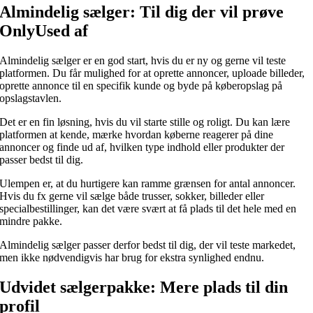
Almindelig sælger: Til dig der vil prøve
OnlyUsed af
Almindelig sælger er en god start, hvis du er ny og gerne vil teste
platformen. Du får mulighed for at oprette annoncer, uploade billeder,
oprette annonce til en specifik kunde og byde på køberopslag på
opslagstavlen.
Det er en fin løsning, hvis du vil starte stille og roligt. Du kan lære
platformen at kende, mærke hvordan køberne reagerer på dine
annoncer og finde ud af, hvilken type indhold eller produkter der
passer bedst til dig.
Ulempen er, at du hurtigere kan ramme grænsen for antal annoncer.
Hvis du fx gerne vil sælge både trusser, sokker, billeder eller
specialbestillinger, kan det være svært at få plads til det hele med en
mindre pakke.
Almindelig sælger passer derfor bedst til dig, der vil teste markedet,
men ikke nødvendigvis har brug for ekstra synlighed endnu.
Udvidet sælgerpakke: Mere plads til din
profil