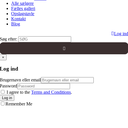
Alle sælgere
Fælles galleri
Opslagstavle
Kontakt
Blog
Log in
Søg efter:
×
Log ind
Brugernavn eller email
Password
I agree to the
Terms and Conditions
.
Log in
Remember Me