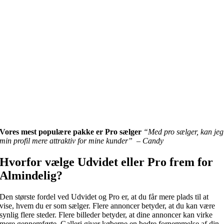
Vores mest populære pakke er Pro sælger
“Med pro sælger, kan jeg
min profil mere attraktiv for mine kunder” – Candy
Hvorfor vælge Udvidet eller Pro frem for
Almindelig?
Den største fordel ved Udvidet og Pro er, at du får mere plads til at
vise, hvem du er som sælger. Flere annoncer betyder, at du kan være
synlig flere steder. Flere billeder betyder, at dine annoncer kan virke
mere gennemførte. Galleri giver køberne en bedre fornemmelse af din