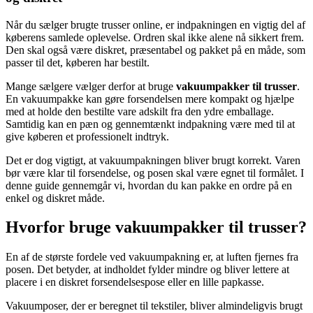
Når du sælger brugte trusser online, er indpakningen en vigtig del af
køberens samlede oplevelse. Ordren skal ikke alene nå sikkert frem.
Den skal også være diskret, præsentabel og pakket på en måde, som
passer til det, køberen har bestilt.
Mange sælgere vælger derfor at bruge
vakuumpakker til trusser
.
En vakuumpakke kan gøre forsendelsen mere kompakt og hjælpe
med at holde den bestilte vare adskilt fra den ydre emballage.
Samtidig kan en pæn og gennemtænkt indpakning være med til at
give køberen et professionelt indtryk.
Det er dog vigtigt, at vakuumpakningen bliver brugt korrekt. Varen
bør være klar til forsendelse, og posen skal være egnet til formålet. I
denne guide gennemgår vi, hvordan du kan pakke en ordre på en
enkel og diskret måde.
Hvorfor bruge vakuumpakker til trusser?
En af de største fordele ved vakuumpakning er, at luften fjernes fra
posen. Det betyder, at indholdet fylder mindre og bliver lettere at
placere i en diskret forsendelsespose eller en lille papkasse.
Vakuumposer, der er beregnet til tekstiler, bliver almindeligvis brugt