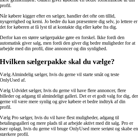
profil.
Når købere kigger efter en sælger, handler det ofte om tillid,
nysgerrighed og kemi. Jo bedre du kan præsentere dig selv, jo lettere er
det for køberen at få lyst til at kontakte dig eller købe fra dig.
Derfor kan en større sælgerpakke gøre en forskel. Ikke fordi den
automatisk giver salg, men fordi den giver dig bedre muligheder for at
arbejde med din profil, dine annoncer og din synlighed.
Hvilken sælgerpakke skal du vælge?
Vælg Almindelig sælger, hvis du gerne vil starte småt og teste
OnlyUsed af.
Vælg Udvidet sælger, hvis du gerne vil have flere annoncer, flere
billeder og adgang til almindeligt galleri. Det er et godt valg for dig, de
gerne vil være mere synlig og give købere et bedre indtryk af din
profil.
Vælg Pro sælger, hvis du vil have flest muligheder, adgang til
betalingsgalleri og mere plads til at arbejde aktivt med dit salg. Pro er
især oplagt, hvis du gerne vil bruge OnlyUsed mere seriøst og skabe e
stærkere profil.