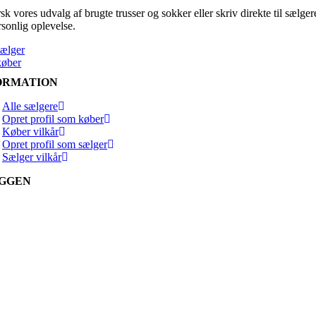
k vores udvalg af brugte trusser og sokker eller skriv direkte til sælger
rsonlig oplevelse.
sælger
køber
ORMATION
Alle sælgere
Opret profil som køber
Køber vilkår
Opret profil som sælger
Sælger vilkår
GGEN