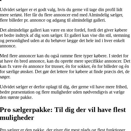
Udvidet sælger er et godt valg, hvis du gerne vil tage din profil lidt
mere seriøst. Her får du flere annoncer end med Almindelig sælger,
flere billeder pr. annonce og adgang til almindeligt galleri.
Det almindelige galleri kan være en stor fordel, fordi det giver købere
et bedre indtryk af dig som sælger. Et galleri kan vise din stil, stemning
og personlighed uden at du behøver lægge det hele ind i hver enkelt
annonce.
Med flere annoncer kan du også ramme flere typer købere. I stedet for
at have én bred annonce, kan du oprette mere specifikke annoncer. Det
kan fx være én annonce for trusser, én for sokker, én for billeder og én
for særlige ønsker. Det gør det lettere for købere at finde præcis det, de
søger.
Udvidet sælger er derfor oplagt til dig, der gerne vil have mere frihed,
bedre præsentation og flere muligheder uden nødvendigvis at vælge
den største pakke.
Pro sælgerpakke: Til dig der vil have flest
muligheder
Pro sælger er den pakke, der giver dig mest plads og flest funktioner.