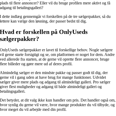
plads til flere annoncer? Eller vil du bruge profilen mere aktivt og få
adgang til betalingsgalleri?
I dette indlæg gennemgår vi forskellen på de tre sælgerpakker, så du
lettere kan vælge den løsning, der passer bedst til dig.
Hvad er forskellen på OnlyUseds
sælgerpakker?
OnlyUseds sælgerpakker er lavet til forskellige behov. Nogle sælgere
vil gerne starte forsigtigt og se, om platformen er noget for dem. Andre
ved allerede fra starten, at de gerne vil oprette flere annoncer, bruge
flere billeder og gøre mere ud af deres profil.
Almindelig sælger er den mindste pakke og passer godt til dig, der
gerne vil i gang uden at have brug for mange funktioner. Udvidet
sælger giver mere plads og adgang til almindeligt galleri. Pro sælger
giver flest muligheder og adgang til både almindeligt galleri og
betalingsgalleri.
Det betyder, at dit valg ikke kun handler om pris. Det handler også om,
hvor synlig du gerne vil være, hvor mange produkter du vil tilbyde, og
hvor meget du vil arbejde med din profil.