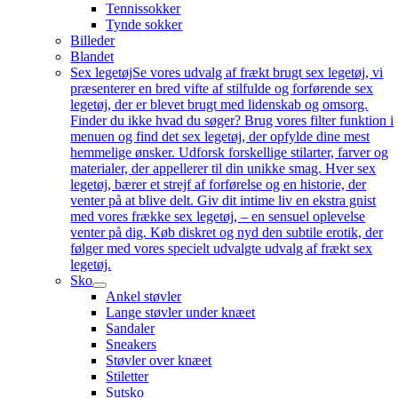
Tennissokker
Tynde sokker
Billeder
Blandet
Sex legetøj
Se vores udvalg af frækt brugt sex legetøj, vi
præsenterer en bred vifte af stilfulde og forførende sex
legetøj, der er blevet brugt med lidenskab og omsorg.
Finder du ikke hvad du søger? Brug vores filter funktion i
menuen og find det sex legetøj, der opfylde dine mest
hemmelige ønsker. Udforsk forskellige stilarter, farver og
materialer, der appellerer til din unikke smag. Hver sex
legetøj, bærer et strejf af forførelse og en historie, der
venter på at blive delt. Giv dit intime liv en ekstra gnist
med vores frække sex legetøj, – en sensuel oplevelse
venter på dig. Køb diskret og nyd den subtile erotik, der
følger med vores specielt udvalgte udvalg af frækt sex
legetøj.
Sko
Ankel støvler
Lange støvler under knæet
Sandaler
Sneakers
Støvler over knæet
Stiletter
Sutsko