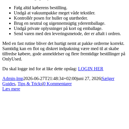
Følg altid køberens bestilling.
Undgå at vakuumpakke meget våde tekstiler.
Kontrollér posen for huller og utætheder.
Brug en neutral og uigennemsigtig yderemballage.
Undgå private oplysninger på kort og emballage.
Send varen med den leveringsmetode, der er aftalt i ordren.
Med en fast rutine bliver det hurtigt nemt at pakke ordrerne korrekt.
Samtidig kan en flot og diskret indpakning være med til at skabe
tilfredse købere, gode anmeldelser og flere fremtidige bestillinger på
OnlyUsed.
Du skal logge ind for at like dette opslag:
LOGIN HER
Admin-lmp
2026-06-27T21:48:34+02:00
juni 27, 2026
|
Sælger
Guides
,
Tips & Tricks
|
0 Kommentarer
Læs mere