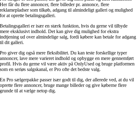
Her får du flere annoncer, flere billeder pr. annonce, flere
reklamepladser som tilkøb, adgang til almindeligt galleri og mulighed
for at oprette betalingsgalleri.
Betalingsgalleri er især en stærk funktion, hvis du gerne vil tilbyde
mere eksklusivt indhold. Det kan give dig mulighed for ekstra
indtjening ud over almindelige salg, fordi købere kan betale for adgang
til dit galleri.
Pro giver dig også mere fleksibilitet. Du kan teste forskellige typer
annoncer, lave mere varieret indhold og opbygge en mere gennemført
profil. Hvis du gerne vil være aktiv på OnlyUsed og bruge platformen
som en seriøs salgskanal, er Pro ofte det bedste valg.
En Pro sælgerpakke passer især godt til dig, der allerede ved, at du vil
oprette flere annoncer, bruge mange billeder og give køberne flere
grunde til at vælge netop dig.